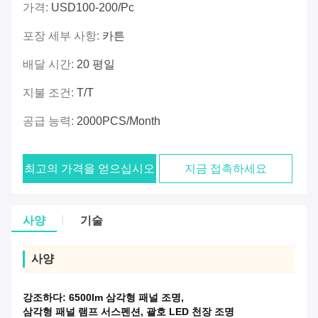
가격:
USD100-200/pc
포장 세부 사항:
카튼
배달 시간:
20 평일
지불 조건:
T/T
공급 능력:
2000PCS/Month
최고의 가격을 얻으십시오
지금 접촉하세요
사양
기술
사양
강조하다:
6500lm 삼각형 패널 조명
,
삼각형 패널 램프 서스펜션
,
괄호 LED 천장 조명