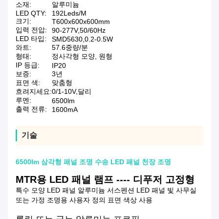
소재:
알루미늄
LED QTY:
192Leds/M
크기:
T600x600x600mm
입력 전압:
90-277V,50/60Hz
LED 타입:
SMD5630,0.2-0.5W
와트:
57.6중량/분
형태:
정사각형 모양, 원형
IP 등급:
IP20
보증:
3년
표면 색:
맞춤형
흐려지세요:
0/1-10V,달리
루멘:
6500lm
출력 전류:
1600mA
기술
6500lm 삼각형 패널 조명 수송 LED 패널 천장 조명
MTR용 LED 패널 램프 ---- 디푸저 고정형
특수 모양 LED 패널 알루미늄 서스펜션 LED 패널 빛 사무실
또는 가정 조명용 사용자 정의 표면 색상 사용