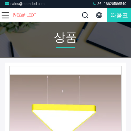
sales@neon-led.com
86--18620586540
따옴표
상품