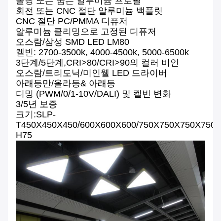
롤링 또는 굽는 알루미늄 프로필
회전 또는 CNC 절단 알루미늄 백플릿
CNC 절단 PC/PMMA 디퓨저
알루미늄 클리밍으로 고정된 디퓨저
오스람/삼성 SMD LED LM80
켈빈: 2700-3500k, 4000-4500k, 5000-6500k
3단계/5단계,CRI>80/CRI>90의 컬러 비인
오스람/트리도닉/미인웰 LED 드라이버
아래등만/올라등& 아래등
디밍 (PWM/0/1-10V/DALI) 및 켈빈 변화
3/5년 보증
크기:SLP-
T450X450X450/600X600X600/750X750X750X750/
H75