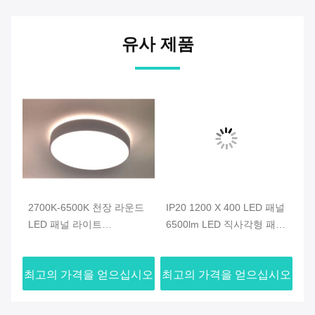
유사 제품
0
2700K-6500K 천장 라운드
IP20 1200 X 400 LED 패널
알
LED 패널 라이트
6500lm LED 직사각형 패널
S
Dimmable 사용자 정의
빛
널
시오
최고의 가격을 얻으십시오
최고의 가격을 얻으십시오
최