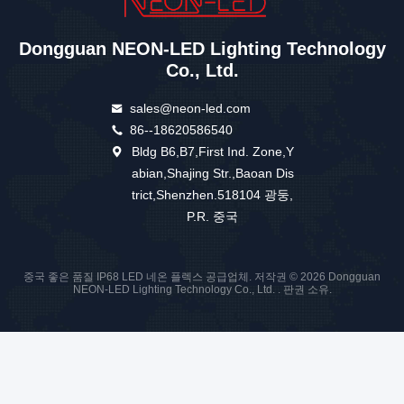
Dongguan NEON-LED Lighting Technology
Co., Ltd.
sales@neon-led.com
86--18620586540
Bldg B6,B7,First Ind. Zone,Y
abian,Shajing Str.,Baoan Dis
trict,Shenzhen.518104 광둥,
P.R. 중국
중국 좋은 품질 IP68 LED 네온 플렉스 공급업체. 저작권 © 2026 Dongguan
NEON-LED Lighting Technology Co., Ltd. . 판권 소유.