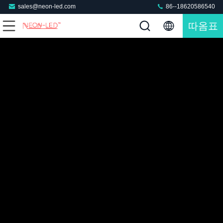
sales@neon-led.com
86--18620586540
따옴표