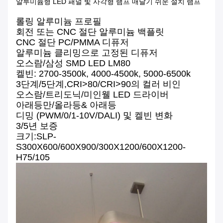
알루미늄형 LED 패널 빛 사각형 램프 매달기 쉬운 설치 램프
롤링 알루미늄 프로필
회전 또는 CNC 절단 알루미늄 백플릿
CNC 절단 PC/PMMA 디퓨저
알루미늄 클리밍으로 고정된 디퓨저
오스람/삼성 SMD LED LM80
켈빈: 2700-3500k, 4000-4500k, 5000-6500k
3단계/5단계,CRI>80/CRI>90의 컬러 비인
오스람/트리도닉/미인웰 LED 드라이버
아래등만/올라등& 아래등
디밍 (PWM/0/1-10V/DALI) 및 켈빈 변화
3/5년 보증
크기:SLP-
S300X600/600X900/300X1200/600X1200-
H75/105