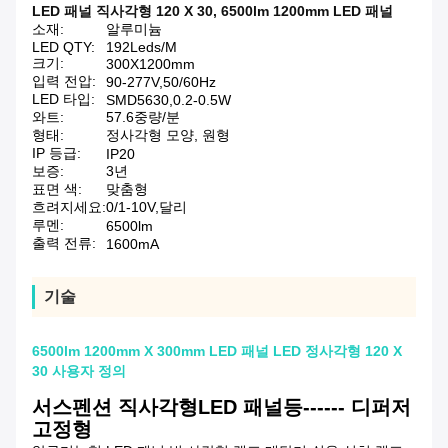
LED 패널 직사각형 120 X 30
,
6500lm 1200mm LED 패널
소재:
알루미늄
LED QTY:
192Leds/M
크기:
300X1200mm
입력 전압:
90-277V,50/60Hz
LED 타입:
SMD5630,0.2-0.5W
와트:
57.6중량/분
형태:
정사각형 모양, 원형
IP 등급:
IP20
보증:
3년
표면 색:
맞춤형
흐려지세요:
0/1-10V,달리
루멘:
6500lm
출력 전류:
1600mA
기술
6500lm 1200mm X 300mm LED 패널 LED 정사각형 120 X
30 사용자 정의
서스펜션 직사각형
LED 패널등------ 디퍼저
고정형